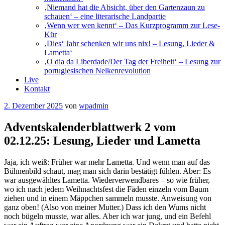
‚Niemand hat die Absicht, über den Gartenzaun zu
schauen‘ – eine literarische Landpartie
‚Wenn wer wen kennt‘ – Das Kurzprogramm zur Lese-
Kür
‚Dies‘ Jahr schenken wir uns nix! – Lesung, Lieder &
Lametta‘
‚O dia da Liberdade/Der Tag der Freiheit‘ – Lesung zur
portugiesischen Nelkenrevolution
Live
Kontakt
Veröffentlicht
2. Dezember 2025
von
wpadmin
am
Adventskalenderblattwerk 2 vom
02.12.25: Lesung, Lieder und Lametta
Jaja, ich weiß: Früher war mehr Lametta. Und wenn man auf das
Bühnenbild schaut, mag man sich darin bestätigt fühlen. Aber: Es
war ausgewähltes Lametta. Wiederverwendbares – so wie früher,
wo ich nach jedem Weihnachtsfest die Fäden einzeln vom Baum
ziehen und in einem Mäppchen sammeln musste. Anweisung von
ganz oben! (Also von meiner Mutter.) Dass ich den Wums nicht
noch bügeln musste, war alles. Aber ich war jung, und ein Befehl