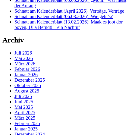
Schnatt am Kalenderblatt (05.05.2026): „Moin!“ war meist
der Anfang
Schnatt am Kalenderblatt (April 2026): Verträge, Verträge
Schnatt am Kalenderblatt (06.03.2026): Wie geht’s?
Schnatt am Kalenderblatt (13.02.2026): Maak es joot dor
boven, Ulla Berndt! – ein Nachruf
Archiv
Juli 2026
Mai 2026
März 2026
Februar 2026
Januar 2026
Dezember 2025
Oktober 2025
August 2025
Juli 2025
Juni 2025
Mai 2025
April 2025
März 2025
Februar 2025
Januar 2025
Dezember 2024