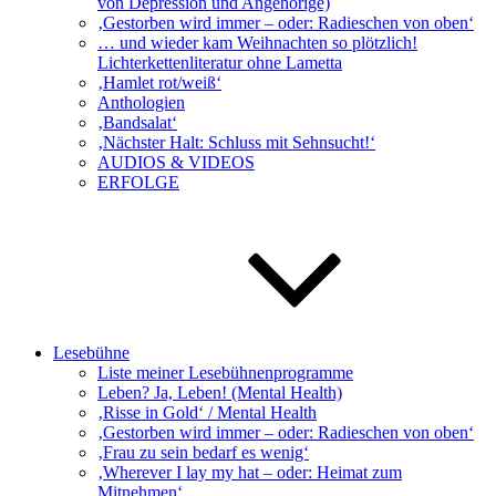
von Depression und Angehörige)
‚Gestorben wird immer – oder: Radieschen von oben‘
… und wieder kam Weihnachten so plötzlich!
Lichterkettenliteratur ohne Lametta
‚Hamlet rot/weiß‘
Anthologien
‚Bandsalat‘
‚Nächster Halt: Schluss mit Sehnsucht!‘
AUDIOS & VIDEOS
ERFOLGE
Lesebühne
Liste meiner Lesebühnenprogramme
Leben? Ja, Leben! (Mental Health)
‚Risse in Gold‘ / Mental Health
‚Gestorben wird immer – oder: Radieschen von oben‘
‚Frau zu sein bedarf es wenig‘
‚Wherever I lay my hat – oder: Heimat zum
Mitnehmen‘