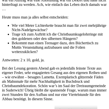
war ein Auftrag war eine Anordnung war ein Dekret und hatte nicht
hinterfragt zu werden. Ach, wie einfach das Leben doch damals war
…
Heute muss man ja alles selbst entscheiden:
Wie viel Meter Lichterkette braucht man für zwei mehrjährige
Nicht-Nadelgewächse?
Trage ich zum Auftritt ich die Christbaumkugelohrringe mit
den goldenen oder den silbernen Hängern?
Bekommt man einen Teenager dazu, den Büchertisch zu
Muttis Veranstaltung aufzubauen und die Folien
weiterzuklicken?
Antworten: 2 x 10, gold, ja.
Bei der Lesung gestern Abend gab es jedenfalls feinste Texte aus
eigener Feder, sehr engagierten Gesang aus den eigenen Reihen und
– wie erwähnt – besagtes Lametta. Exemplarisch glitzernde Fäden
als Mahnmale für mehr Nachhaltigkeit in Buchdruck und
Christbaumdekoration. Schön war’s im Saal der Dreiraumgemeinde
in Suderwich! Übrig bleibt die spannende Frage, warum man immer
zwei Stunden für den Aufbau und nur eine Viertelstunde für den
Abbau benötigt. In diesem Sinne.