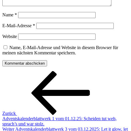
Name
*
E-Mail-Adresse
*
Website
Name, E-Mail-Adresse und Website in diesem Browser für
meinen nächsten Kommentar speichern.
Beitragsnavigation
Vorheriger
Beitrag
Zurück
Adventskalenderblattwerk 1 vom 01.12.25: Scheiden tut weh,
sprach’s und war stolz.
Nächster
Weiter
Adventskalenderblattwerk 3 vom 03.12.2025: Let it glow, let