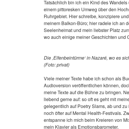
Tatsächlich bin ich ein Kind des Wande
einem pittoresken Umweg über den Hochs
Ruhrgebiet. Hier schreibe, konzipiere und p
meinem Balkon-Büro; hier radele ich an 
Seelenheimat und mein liebster Platz zum
wo auch einige meiner Geschichten und Ge
Die ‚Elfenbeintürme‘ in Nazaré, wo es sic
(Foto: privat)
Viele meiner Texte habe ich schon als Buc
Audioversion veröffentlichen können, doch
meine Texte auf die Bühne zu bringen. Ne
liebend gerne auf: so oft es geht mit m
gelegentlich auf Poetry Slams, ab und zu 
noch öfter auf Mental Health-Festivals. 
entspanne ich mich beim Kreieren von M
mein Klavier als Emotionsbarometer.