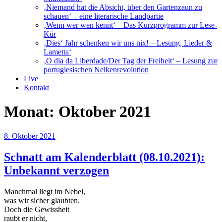
‚Niemand hat die Absicht, über den Gartenzaun zu
schauen‘ – eine literarische Landpartie
‚Wenn wer wen kennt‘ – Das Kurzprogramm zur Lese-
Kür
‚Dies‘ Jahr schenken wir uns nix! – Lesung, Lieder &
Lametta‘
‚O dia da Liberdade/Der Tag der Freiheit‘ – Lesung zur
portugiesischen Nelkenrevolution
Live
Kontakt
Monat:
Oktober 2021
Veröffentlicht
8. Oktober 2021
am
Schnatt am Kalenderblatt (08.10.2021):
Unbekannt verzogen
Manchmal liegt im Nebel,
was wir sicher glaubten.
Doch die Gewissheit
raubt er nicht,