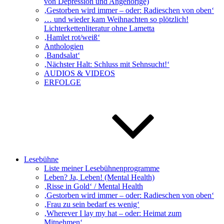
von Depression und Angehörige)
‚Gestorben wird immer – oder: Radieschen von oben‘
… und wieder kam Weihnachten so plötzlich!
Lichterkettenliteratur ohne Lametta
‚Hamlet rot/weiß‘
Anthologien
‚Bandsalat‘
‚Nächster Halt: Schluss mit Sehnsucht!‘
AUDIOS & VIDEOS
ERFOLGE
Lesebühne
Liste meiner Lesebühnenprogramme
Leben? Ja, Leben! (Mental Health)
‚Risse in Gold‘ / Mental Health
‚Gestorben wird immer – oder: Radieschen von oben‘
‚Frau zu sein bedarf es wenig‘
‚Wherever I lay my hat – oder: Heimat zum
Mitnehmen‘