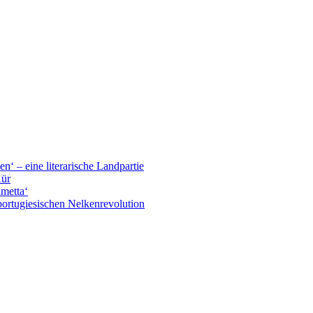
n‘ – eine literarische Landpartie
Kür
ametta‘
portugiesischen Nelkenrevolution