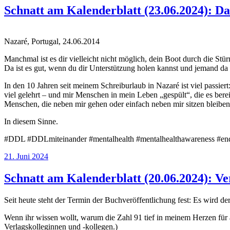
Schnatt am Kalenderblatt (23.06.2024): Da
Nazaré, Portugal, 24.06.2014
Manchmal ist es dir vielleicht nicht möglich, dein Boot durch die Stü
Da ist es gut, wenn du dir Unterstützung holen kannst und jemand da i
In den 10 Jahren seit meinem Schreiburlaub in Nazaré ist viel passiert:
viel gelehrt – und mir Menschen in mein Leben „gespült“, die es bere
Menschen, die neben mir gehen oder einfach neben mir sitzen bleiben
In diesem Sinne.
#DDL #DDLmiteinander #mentalhealth #mentalhealthawareness #endt
Veröffentlicht
21. Juni 2024
am
Schnatt am Kalenderblatt (20.06.2024): Ve
Seit heute steht der Termin der Buchveröffentlichung fest: Es wird der 
Wenn ihr wissen wollt, warum die Zahl 91 tief in meinem Herzen für a
Verlagskolleginnen und -kollegen.)