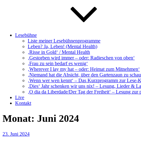
Lesebühne
Liste meiner Lesebühnenprogramme
Leben? Ja, Leben! (Mental Health)
‚Risse in Gold‘ / Mental Health
‚Gestorben wird immer – oder: Radieschen von oben‘
‚Frau zu sein bedarf es wenig‘
‚Wherever I lay my hat – oder: Heimat zum Mitnehmen‘
‚Niemand hat die Absicht, über den Gartenzaun zu schaue
‚Wenn wer wen kennt‘ – Das Kurzprogramm zur Lese-
‚Dies‘ Jahr schenken wir uns nix! – Lesung, Lieder & L
‚O dia da Liberdade/Der Tag der Freiheit‘ – Lesung zur 
Live
Kontakt
Monat:
Juni 2024
Veröffentlicht
23. Juni 2024
am