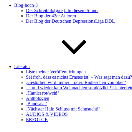
Blog-hoch-3
Der Schreibblo[g/ck]: In diesem Sinne.
Der Blog der 42er Autoren
Der Blog der Deutschen DepressionsLiga DDL
Literatur
Liste meiner Veröffentlichungen
Sei froh, dass es nichts Ernstes ist! – Was sagt man da
‚Gestorben wird immer – oder: Radieschen von oben‘
… und wieder kam Weihnachten so plötzlich! Lichterkett
‚Hamlet rot/weiß‘
Anthologien
‚Bandsalat‘
‚Nächster Halt: Schluss mit Sehnsucht!‘
AUDIOS & VIDEOS
ERFOLGE