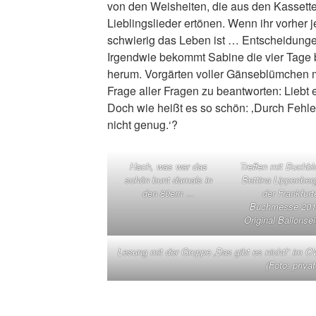
von den Weisheiten, die aus den Kassett
Lieblingslieder ertönen. Wenn ihr vorher 
schwierig das Leben ist … Entscheidung
Irgendwie bekommt Sabine die vier Tage 
herum. Vorgärten voller Gänseblümchen 
Frage aller Fragen zu beantworten: Liebt e
Doch wie heißt es so schön: ‚Durch Fehler
nicht genug.‘?
Hach, was war das
Treffen mit Buchbl
schön bunt damals in
Bettina Lippenber
den 80ern …
der Frankfurt
Buchmesse 201
Original Ballonse
Lesung mit der Gruppe ‚Das gibt es nicht!‘ im 
(Foto: privat