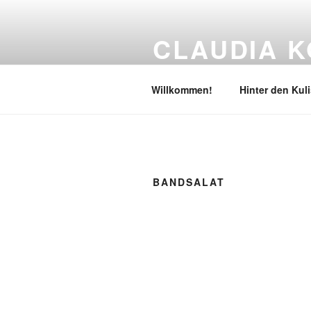
Zum
Inhalt
CLAUDIA K
springen
Literatur & Lesebühne
Willkommen!
Hinter den Kul
BANDSALAT