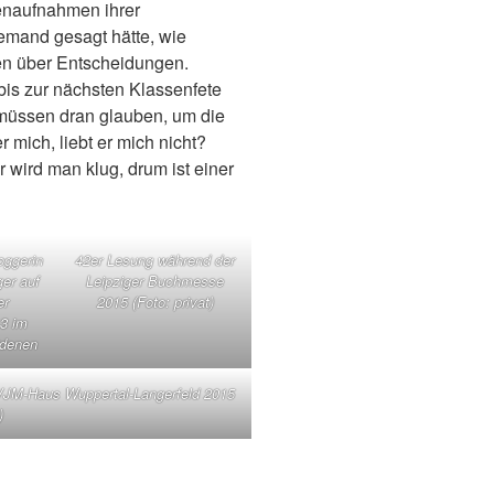
enaufnahmen ihrer
jemand gesagt hätte, wie
en über Entscheidungen.
bis zur nächsten Klassenfete
müssen dran glauben, um die
r mich, liebt er mich nicht?
 wird man klug, drum ist einer
oggerin
42er Lesung während der
ger auf
Leipziger Buchmesse
er
2015 (Foto: privat)
3 im
idenen
CVJM-Haus Wuppertal-Langerfeld 2015
)