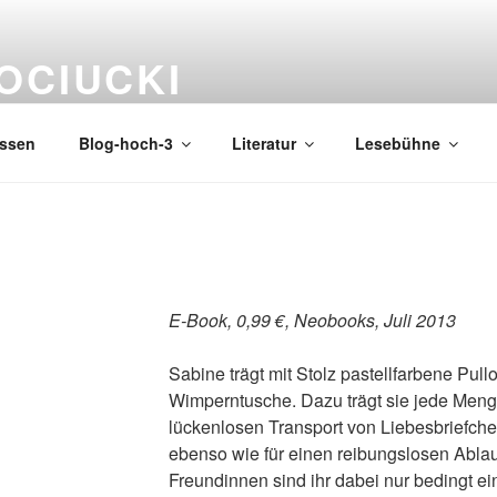
OCIUCKI
issen
Blog-hoch-3
Literatur
Lesebühne
E-Book, 0,99 €, Neobooks, Juli 2013
Sabine trägt mit Stolz pastellfarbene Pull
Wimperntusche. Dazu trägt sie jede Meng
lückenlosen Transport von Liebesbriefch
ebenso wie für einen reibungslosen Ablauf
Freundinnen sind ihr dabei nur bedingt e