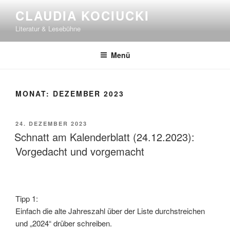
Zum
CLAUDIA KOCIUCKI
Inhalt
Literatur & Lesebühne
springen
Menü
MONAT:
DEZEMBER 2023
VERÖFFENTLICHT
24. DEZEMBER 2023
AM
Schnatt am Kalenderblatt (24.12.2023):
Vorgedacht und vorgemacht
Tipp 1:
Einfach die alte Jahreszahl über der Liste durchstreichen
und „2024“ drüber schreiben.