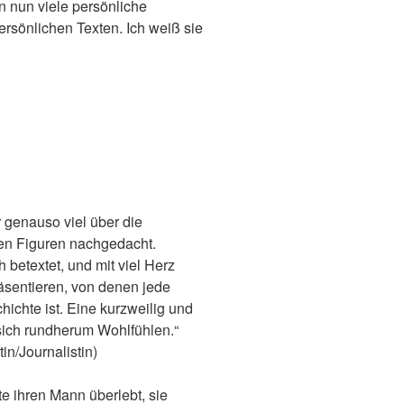
 nun viele persönliche
rsönlichen Texten. Ich weiß sie
 genauso viel über die
en Figuren nachgedacht.
h betextet, und mit viel Herz
äsentieren, von denen jede
ichte ist. Eine kurzweilig und
 sich rundherum Wohlfühlen.“
in/Journalistin)
te ihren Mann überlebt, sie