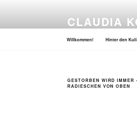
Zum
Inhalt
CLAUDIA K
springen
Literatur & Lesebühne
Willkommen!
Hinter den Kul
GESTORBEN WIRD IMMER 
RADIESCHEN VON OBEN