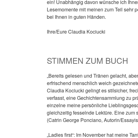
ein! Unabhängig davon wünsche ich Ihnen
Lesemomente mit meinen zum Teil sehr pe
bei Ihnen in guten Händen.
Ihre/Eure Claudia Kociucki
STIMMEN ZUM BUCH
„Bereits gelesen und Tränen gelacht, aber
erfrischend menschlich weich gezeichnet
Claudia Kociucki gelingt es stilsicher, frec
verfasst, eine Gechichtensammlung zu pr
einzelne meine persönliche Lieblingsgesch
gleichzeitig fesselnde Lektüre. Eine zum
(Catrin George Ponciano, Autorin/Essayist
„Ladies first“: Im November hat meine Tan