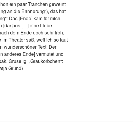
schon ein paar Tränchen geweint
rung an die Erinnerung“), das hat
ng“: Das [Ende] kam für mich
n [dar]aus […] eine Liebe
 nach dem Ende doch sehr froh,
im Theater saß, weil ich so laut
in wunderschöner Text! Der
 [ein anderes Ende] vermutet und
bak. Gruselig. „Graukörbchen“:
atja Grund)