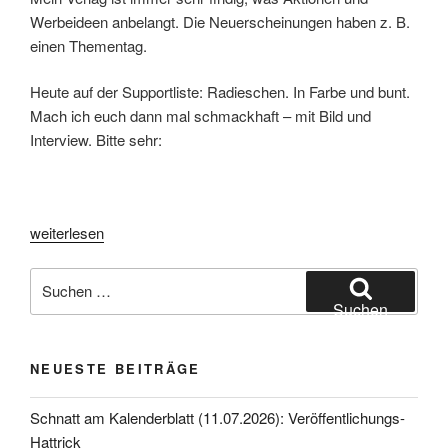
Werbeideen anbelangt. Die Neuerscheinungen haben z. B.
einen Thementag.
Heute auf der Supportliste: Radieschen. In Farbe und bunt.
Mach ich euch dann mal schmackhaft – mit Bild und
Interview. Bitte sehr:
„Schnatt
weiterlesen
am
Suche
Kalenderblatt
nach:
(01.10.2023):
Suchen
Das
EPV-
NEUESTE BEITRÄGE
Interview:
Tagesthema
Schnatt am Kalenderblatt (11.07.2026): Veröffentlichungs-
am
Hattrick
Thementag“