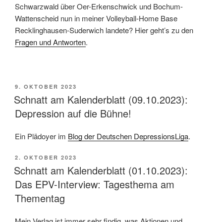
Schwarzwald über Oer-Erkenschwick und Bochum-
Wattenscheid nun in meiner Volleyball-Home Base
Recklinghausen-Suderwich landete? Hier geht’s zu den
Fragen und Antworten
.
VERÖFFENTLICHT
9. OKTOBER 2023
AM
Schnatt am Kalenderblatt (09.10.2023):
Depression auf die Bühne!
Ein Plädoyer im
Blog der Deutschen DepressionsLiga
.
VERÖFFENTLICHT
2. OKTOBER 2023
AM
Schnatt am Kalenderblatt (01.10.2023):
Das EPV-Interview: Tagesthema am
Thementag
Mein Verlag ist immer sehr findig, was Aktionen und