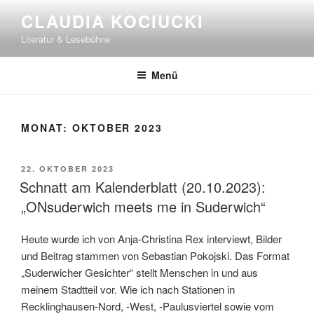
Zum
CLAUDIA KOCIUCKI
Inhalt
Literatur & Lesebühne
springen
Menü
MONAT:
OKTOBER 2023
VERÖFFENTLICHT
22. OKTOBER 2023
AM
Schnatt am Kalenderblatt (20.10.2023):
„ONsuderwich meets me in Suderwich“
Heute wurde ich von Anja-Christina Rex interviewt, Bilder
und Beitrag stammen von Sebastian Pokojski. Das Format
„Suderwicher Gesichter“ stellt Menschen in und aus
meinem Stadtteil vor. Wie ich nach Stationen in
Recklinghausen-Nord, -West, -Paulusviertel sowie vom