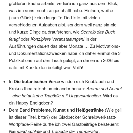
größeren Sache arbeite, verliere ich ganz aus dem Blick,
was ich sonst noch so geschafft habe. Einfach, weil es
(zum Glück) keine lange To-Do-Liste mit vielen
verschiedenen Aufgaben gibt, sondern weil ganz simple
und kurze Dinge da draufstehen, wie
Schreib das Buch
fertig!
oder
Konzipiere Veranstaltungen!
In der
Ausführungen dauert das aber Monate … Zu Motivations-
und Dokumentationszwecken habe ich daher einmal die 3
Publikationen auf den Tisch gelegt, an denen ich 2026 bis
dato mit Kurztexten beteiligt war. Voilà!
In
Die botanischen Verse
winden sich Knoblauch und
Krokus theatralisch umeinander herum:
Aroma und Anmut
– eine botanische Tragödie mit Ungereimtheiten
. Wird es
ein Happy End geben?
Dem Band
Probleme, Kunst und Heißgetränke
(Wie geil
ist dieser Titel, bitte?) der Gladbecker Schreibwerkstatt-
Wortpfade-Reihe durfte ich zwei Gastbeiträge beisteuern:
Niemand schlafe
und
Tragödie der Temperatur
.