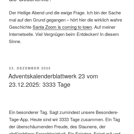
Der Heilige Abend und die ewige Frage. Ich bin der Sache
mal auf den Grund gegangen – hört hier die wirklich wahre
Geschichte
Santa Zoom is coming to town
. Auf meiner
Internetseite. Viel Vergnügen beim Entdecken! In diesem
Sinne.
VERÖFFENTLICHT
23. DEZEMBER 2025
AM
Adventskalenderblattwerk 23 vom
23.12.2025: 3333 Tage
Ein besonderer Tag. Sagt zumindest unsere Besondere-
Tage-App. Heute sind wir 3333 Tage zusammen. Ein Tag
der überschäumenden Freude, des Staunens, der
ehrfürchtigen Sprachlosigkeit. Ein Feiertag. Feiert mit und