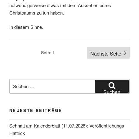
notwendigerweise etwas mit dem Aussehen eures
Christbaums zu tun haben.
In diesem Sinne.
Seitennummerierung
Seite
1
Nächste Seite
der
Beiträge
Suche
nach:
Suchen
NEUESTE BEITRÄGE
Schnatt am Kalenderblatt (11.07.2026): Veröffentlichungs-
Hattrick