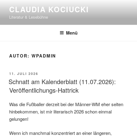
Zum
CLAUDIA KOCIUCKI
Inhalt
Literatur & Lesebühne
springen
Menü
AUTOR:
WPADMIN
VERÖFFENTLICHT
11. JULI 2026
AM
Schnatt am Kalenderblatt (11.07.2026):
Veröffentlichungs-Hattrick
Was die Fußballer derzeit bei der Männer-WM eher selten
hinbekommen, ist mir literarisch 2026 schon einmal
gelungen!
Wenn ich manchmal konzentriert an einer längeren,