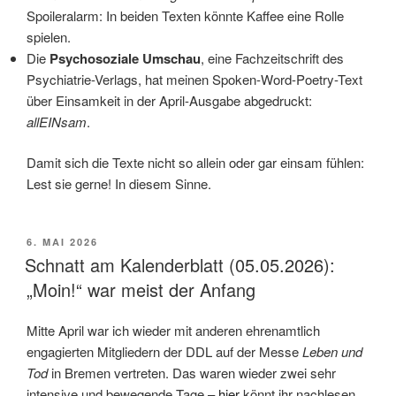
Spoileralarm: In beiden Texten könnte Kaffee eine Rolle
spielen.
Die
Psychosoziale Umschau
, eine Fachzeitschrift des
Psychiatrie-Verlags, hat meinen Spoken-Word-Poetry-Text
über Einsamkeit in der April-Ausgabe abgedruckt:
allEINsam
.
Damit sich die Texte nicht so allein oder gar einsam fühlen:
Lest sie gerne! In diesem Sinne.
VERÖFFENTLICHT
6. MAI 2026
AM
Schnatt am Kalenderblatt (05.05.2026):
„Moin!“ war meist der Anfang
Mitte April war ich wieder mit anderen ehrenamtlich
engagierten Mitgliedern der DDL auf der Messe
Leben und
Tod
in Bremen vertreten. Das waren wieder zwei sehr
intensive und bewegende Tage –
hier
könnt ihr nachlesen,