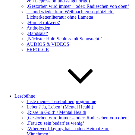
von Depression und Angehörige)
‚Gestorben wird immer – oder: Radieschen von oben‘
… und wieder kam Weihnachten so plötzlich!
Lichterkettenliteratur ohne Lametta
‚Hamlet rot/weiß‘
Anthologien
‚Bandsalat‘
‚Nächster Halt: Schluss mit Sehnsucht!‘
AUDIOS & VIDEOS
ERFOLGE
Lesebühne
Liste meiner Lesebühnenprogramme
Leben? Ja, Leben! (Mental Health)
‚Risse in Gold‘ / Mental Health
‚Gestorben wird immer – oder: Radieschen von oben‘
‚Frau zu sein bedarf es wenig‘
‚Wherever I lay my hat – oder: Heimat zum
Mitnehmen‘