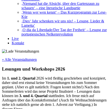
‚Niemand hat die Absicht, über den Gartenzaun zu
schauen‘ – eine literarische Landpartie
‚Wenn wer wen kennt‘ – Das Kurzprogramm zur Lese-
Kür
‚Dies‘ Jahr schenken wir uns nix! – Lesung, Lieder &
Lametta‘
‚O dia da Liberdade/Der Tag der Freiheit‘ – Lesung zur
portugiesischen Nelkenrevolution
Live
Kontakt
« Alle Veranstaltungen
Lesungen und Workshops 2026
Im
1. und 2. Quartal
2026 wird fleißig geschrieben und konzipiert,
daher sind erst einmal keine Veranstaltungen bis zum Sommer
geplant. (Aber es gilt natürlich: Fragen kostet nichts!) Nach den
Sommerferien wird das neue Projekt finalisiert – Lesungen dazu
können im
3. und 4. Quartal
stattfinden. Ich freue mich auf
Anfragen über das Kontaktformular! (Auch für Weihnachtslesungen
stehe ich natürlich gerne ab dem 1. Advent zur Verfügung.) In
diesem Sinne.