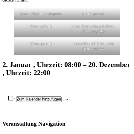
(Foto: Monique Lütgens)
(Foto: privat)
(Foto: privat)
v.l.nr. Tom Liehr, ich (Foto:
Jörg Lingrön)
(Foto: privat)
v.l.n.r. Marcel Pichler, ich
(Foto: privat)
2. Januar
, Uhrzeit:
08:00
–
20. Dezember
, Uhrzeit:
22:00
Zum Kalender hinzufügen
Veranstaltung Navigation