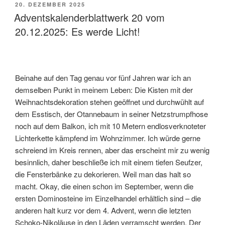
VERÖFFENTLICHT
20. DEZEMBER 2025
AM
Adventskalenderblattwerk 20 vom
20.12.2025: Es werde Licht!
Beinahe auf den Tag genau vor fünf Jahren war ich an
demselben Punkt in meinem Leben: Die Kisten mit der
Weihnachtsdekoration stehen geöffnet und durchwühlt auf
dem Esstisch, der Otannebaum in seiner Netzstrumpfhose
noch auf dem Balkon, ich mit 10 Metern endlosverknoteter
Lichterkette kämpfend im Wohnzimmer. Ich würde gerne
schreiend im Kreis rennen, aber das erscheint mir zu wenig
besinnlich, daher beschließe ich mit einem tiefen Seufzer,
die Fensterbänke zu dekorieren. Weil man das halt so
macht. Okay, die einen schon im September, wenn die
ersten Dominosteine im Einzelhandel erhältlich sind – die
anderen halt kurz vor dem 4. Advent, wenn die letzten
Schoko-Nikoläuse in den Läden verramscht werden. Der