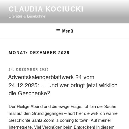
Zum
CLAUDIA KOCIUCKI
Inhalt
Literatur & Lesebühne
springen
Menü
MONAT:
DEZEMBER 2025
VERÖFFENTLICHT
24. DEZEMBER 2025
AM
Adventskalenderblattwerk 24 vom
24.12.2025: … und wer bringt jetzt wirklich
die Geschenke?
Der Heilige Abend und die ewige Frage. Ich bin der Sache
mal auf den Grund gegangen – hört hier die wirklich wahre
Geschichte
Santa Zoom is coming to town
. Auf meiner
Internetseite. Viel Vergnügen beim Entdecken! In diesem