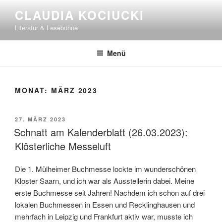
Zum
CLAUDIA KOCIUCKI
Inhalt
Literatur & Lesebühne
springen
Menü
MONAT:
MÄRZ 2023
VERÖFFENTLICHT
27. MÄRZ 2023
AM
Schnatt am Kalenderblatt (26.03.2023):
Klösterliche Messeluft
Die 1. Mülheimer Buchmesse lockte im wunderschönen
Kloster Saarn, und ich war als Ausstellerin dabei. Meine
erste Buchmesse seit Jahren! Nachdem ich schon auf drei
lokalen Buchmessen in Essen und Recklinghausen und
mehrfach in Leipzig und Frankfurt aktiv war, musste ich