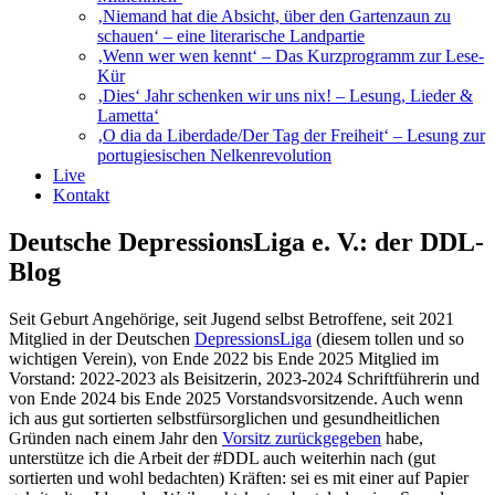
‚Niemand hat die Absicht, über den Gartenzaun zu
schauen‘ – eine literarische Landpartie
‚Wenn wer wen kennt‘ – Das Kurzprogramm zur Lese-
Kür
‚Dies‘ Jahr schenken wir uns nix! – Lesung, Lieder &
Lametta‘
‚O dia da Liberdade/Der Tag der Freiheit‘ – Lesung zur
portugiesischen Nelkenrevolution
Live
Kontakt
Deutsche DepressionsLiga e. V.: der DDL-
Blog
Seit Geburt Angehörige, seit Jugend selbst Betroffene, seit 2021
Mitglied in der Deutschen
DepressionsLiga
(diesem tollen und so
wichtigen Verein), von Ende 2022 bis Ende 2025 Mitglied im
Vorstand: 2022-2023 als Beisitzerin, 2023-2024 Schriftführerin und
von Ende 2024 bis Ende 2025 Vorstandsvorsitzende. Auch wenn
ich aus gut sortierten selbstfürsorglichen und gesundheitlichen
Gründen nach einem Jahr den
Vorsitz zurückgegeben
habe,
unterstütze ich die Arbeit der #DDL auch weiterhin nach (gut
sortierten und wohl bedachten) Kräften: sei es mit einer auf Papier