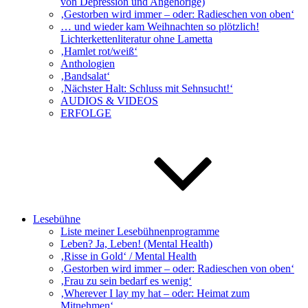
von Depression und Angehörige)
‚Gestorben wird immer – oder: Radieschen von oben‘
… und wieder kam Weihnachten so plötzlich!
Lichterkettenliteratur ohne Lametta
‚Hamlet rot/weiß‘
Anthologien
‚Bandsalat‘
‚Nächster Halt: Schluss mit Sehnsucht!‘
AUDIOS & VIDEOS
ERFOLGE
Lesebühne
Liste meiner Lesebühnenprogramme
Leben? Ja, Leben! (Mental Health)
‚Risse in Gold‘ / Mental Health
‚Gestorben wird immer – oder: Radieschen von oben‘
‚Frau zu sein bedarf es wenig‘
‚Wherever I lay my hat – oder: Heimat zum
Mitnehmen‘