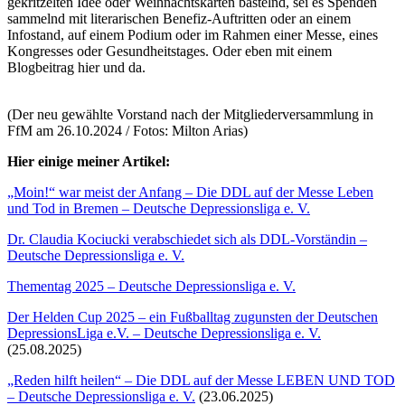
gekritzelten Idee oder Weihnachtskarten bastelnd, sei es Spenden
sammelnd mit literarischen Benefiz-Auftritten oder an einem
Infostand, auf einem Podium oder im Rahmen einer Messe, eines
Kongresses oder Gesundheitstages. Oder eben mit einem
Blogbeitrag hier und da.
(Der neu gewählte Vorstand nach der Mitgliederversammlung in
FfM am 26.10.2024 / Fotos: Milton Arias)
Hier einige meiner Artikel:
„Moin!“ war meist der Anfang – Die DDL auf der Messe Leben
und Tod in Bremen – Deutsche Depressionsliga e. V.
Dr. Claudia Kociucki verabschiedet sich als DDL-Vorständin –
Deutsche Depressionsliga e. V.
Thementag 2025 – Deutsche Depressionsliga e. V.
Der Helden Cup 2025 – ein Fußballtag zugunsten der Deutschen
DepressionsLiga e.V. – Deutsche Depressionsliga e. V.
(25.08.2025)
„Reden hilft heilen“ – Die DDL auf der Messe LEBEN UND TOD
– Deutsche Depressionsliga e. V.
(23.06.2025)