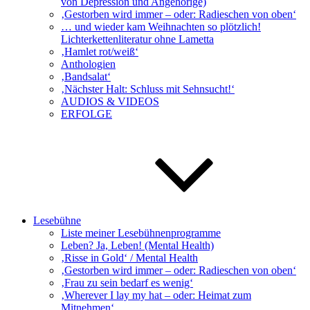
von Depression und Angehörige)
‚Gestorben wird immer – oder: Radieschen von oben‘
… und wieder kam Weihnachten so plötzlich!
Lichterkettenliteratur ohne Lametta
‚Hamlet rot/weiß‘
Anthologien
‚Bandsalat‘
‚Nächster Halt: Schluss mit Sehnsucht!‘
AUDIOS & VIDEOS
ERFOLGE
Lesebühne
Liste meiner Lesebühnenprogramme
Leben? Ja, Leben! (Mental Health)
‚Risse in Gold‘ / Mental Health
‚Gestorben wird immer – oder: Radieschen von oben‘
‚Frau zu sein bedarf es wenig‘
‚Wherever I lay my hat – oder: Heimat zum
Mitnehmen‘