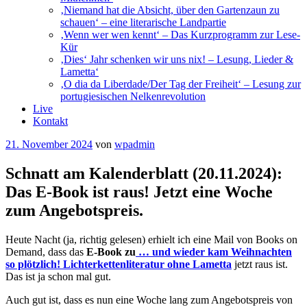
‚Niemand hat die Absicht, über den Gartenzaun zu
schauen‘ – eine literarische Landpartie
‚Wenn wer wen kennt‘ – Das Kurzprogramm zur Lese-
Kür
‚Dies‘ Jahr schenken wir uns nix! – Lesung, Lieder &
Lametta‘
‚O dia da Liberdade/Der Tag der Freiheit‘ – Lesung zur
portugiesischen Nelkenrevolution
Live
Kontakt
Veröffentlicht
21. November 2024
von
wpadmin
am
Schnatt am Kalenderblatt (20.11.2024):
Das E-Book ist raus! Jetzt eine Woche
zum Angebotspreis.
Heute Nacht (ja, richtig gelesen) erhielt ich eine Mail von Books on
Demand, dass das
E-Book zu
… und wieder kam Weihnachten
so plötzlich! Lichterkettenliteratur ohne Lametta
jetzt raus ist.
Das ist ja schon mal gut.
Auch gut ist, dass es nun eine Woche lang zum Angebotspreis von