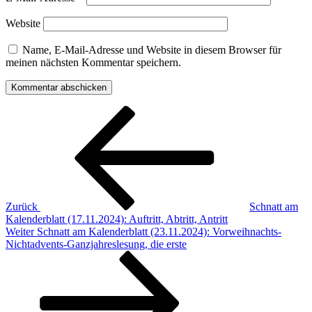
Website
Name, E-Mail-Adresse und Website in diesem Browser für
meinen nächsten Kommentar speichern.
Beitragsnavigation
Vorheriger
Beitrag
Zurück
Schnatt am
Kalenderblatt (17.11.2024): Auftritt, Abtritt, Antritt
Nächster
Weiter
Schnatt am Kalenderblatt (23.11.2024): Vorweihnachts-
Beitrag
Nichtadvents-Ganzjahreslesung, die erste