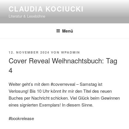
Zum
CLAUDIA KOCIUCKI
Inhalt
Literatur & Lesebühne
springen
Menü
VERÖFFENTLICHT
12. NOVEMBER 2024
VON
WPADMIN
AM
Cover Reveal Weihnachtsbuch: Tag
4
Weiter geht’s mit dem #coverreveal – Samstag ist
Verlosung! Bis 10 Uhr könnt ihr mir den Titel des neuen
Buches per Nachricht schicken. Viel Glück beim Gewinnen
eines signierten Exemplars! In diesem Sinne.
#bookrelease