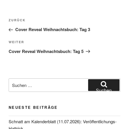
Beitragsnavigation
Vorheriger
ZURÜCK
Beitrag
Cover Reveal Weihnachtsbuch: Tag 3
Nächster
WEITER
Beitrag
Cover Reveal Weihnachtsbuch: Tag 5
Suche
nach:
Suchen
NEUESTE BEITRÄGE
Schnatt am Kalenderblatt (11.07.2026): Veröffentlichungs-
Hattrick