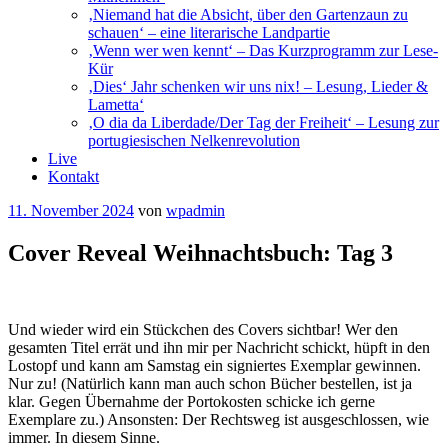
‚Niemand hat die Absicht, über den Gartenzaun zu
schauen‘ – eine literarische Landpartie
‚Wenn wer wen kennt‘ – Das Kurzprogramm zur Lese-
Kür
‚Dies‘ Jahr schenken wir uns nix! – Lesung, Lieder &
Lametta‘
‚O dia da Liberdade/Der Tag der Freiheit‘ – Lesung zur
portugiesischen Nelkenrevolution
Live
Kontakt
Veröffentlicht
11. November 2024
von
wpadmin
am
Cover Reveal Weihnachtsbuch: Tag 3
Und wieder wird ein Stückchen des Covers sichtbar! Wer den
gesamten Titel errät und ihn mir per Nachricht schickt, hüpft in den
Lostopf und kann am Samstag ein signiertes Exemplar gewinnen.
Nur zu! (Natürlich kann man auch schon Bücher bestellen, ist ja
klar. Gegen Übernahme der Portokosten schicke ich gerne
Exemplare zu.) Ansonsten: Der Rechtsweg ist ausgeschlossen, wie
immer. In diesem Sinne.