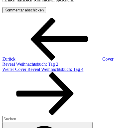
Beitragsnavigation
Vorheriger
Beitrag
Zurück
Cover
Reveal Weihnachtsbuch: Tag 2
Nächster
Weiter
Cover Reveal Weihnachtsbuch: Tag 4
Beitrag
Suche
nach:
Suchen