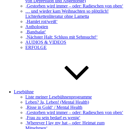
von Depression und Angehörige)
‚Gestorben wird immer – oder: Radieschen von oben‘
… und wieder kam Weihnachten so plötzlich!
Lichterkettenliteratur ohne Lametta
‚Hamlet rot/weiß‘
Anthologien
‚Bandsalat‘
‚Nächster Halt: Schluss mit Sehnsucht!‘
AUDIOS & VIDEOS
ERFOLGE
Lesebühne
Liste meiner Lesebühnenprogramme
Leben? Ja, Leben! (Mental Health)
‚Risse in Gold‘ / Mental Health
‚Gestorben wird immer – oder: Radieschen von oben‘
‚Frau zu sein bedarf es wenig‘
‚Wherever I lay my hat – oder: Heimat zum
Mitnehmen‘