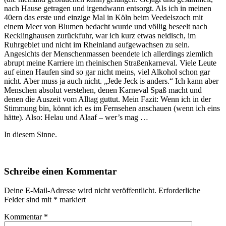
nach Hause getragen und irgendwann entsorgt. Als ich in meinen
40ern das erste und einzige Mal in Köln beim Veedelszoch mit
einem Meer von Blumen bedacht wurde und völlig beseelt nach
Recklinghausen zurückfuhr, war ich kurz etwas neidisch, im
Ruhrgebiet und nicht im Rheinland aufgewachsen zu sein.
Angesichts der Menschenmassen beendete ich allerdings ziemlich
abrupt meine Karriere im rheinischen Straßenkarneval. Viele Leute
auf einen Haufen sind so gar nicht meins, viel Alkohol schon gar
nicht. Aber muss ja auch nicht. „Jede Jeck is anders.“ Ich kann aber
Menschen absolut verstehen, denen Karneval Spaß macht und
denen die Auszeit vom Alltag guttut. Mein Fazit: Wenn ich in der
Stimmung bin, könnt ich es im Fernsehen anschauen (wenn ich eins
hätte). Also: Helau und Alaaf – wer’s mag …
In diesem Sinne.
Schreibe einen Kommentar
Deine E-Mail-Adresse wird nicht veröffentlicht.
Erforderliche
Felder sind mit
*
markiert
Kommentar
*