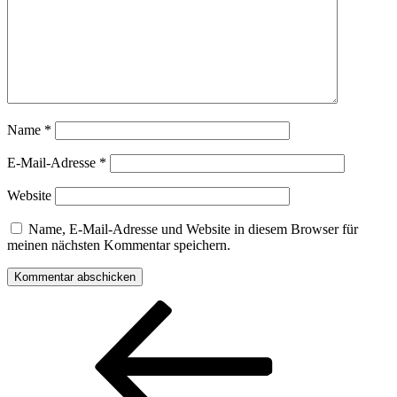
Name
*
E-Mail-Adresse
*
Website
Name, E-Mail-Adresse und Website in diesem Browser für
meinen nächsten Kommentar speichern.
Beitragsnavigation
Vorheriger
Beitrag