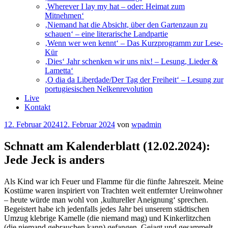
‚Wherever I lay my hat – oder: Heimat zum
Mitnehmen‘
‚Niemand hat die Absicht, über den Gartenzaun zu
schauen‘ – eine literarische Landpartie
‚Wenn wer wen kennt‘ – Das Kurzprogramm zur Lese-
Kür
‚Dies‘ Jahr schenken wir uns nix! – Lesung, Lieder &
Lametta‘
‚O dia da Liberdade/Der Tag der Freiheit‘ – Lesung zur
portugiesischen Nelkenrevolution
Live
Kontakt
Veröffentlicht
12. Februar 2024
12. Februar 2024
von
wpadmin
am
Schnatt am Kalenderblatt (12.02.2024):
Jede Jeck is anders
Als Kind war ich Feuer und Flamme für die fünfte Jahreszeit. Meine
Kostüme waren inspiriert von Trachten weit entfernter Ureinwohner
– heute würde man wohl von ‚kultureller Aneignung‘ sprechen.
Begeistert habe ich jedenfalls jedes Jahr bei unserem städtischen
Umzug klebrige Kamelle (die niemand mag) und Kinkerlitzchen
(die niemand gebrauchen kann) gefangen. Gejagt und gesammelt,