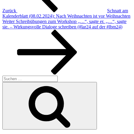
Zurück
Schnatt am
Kalenderblatt (08.02.2024): Nach Weihnachten ist vor Weihnachten
Nächster
Weiter
Schreibübungen zum Workshop „…“, sagte er. „…“, sagte
Beitrag
sie. – Wirkungsvolle Dialoge schreiben (#lar24 auf der #lbm24)
Suche
nach:
Suchen