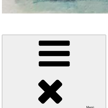
Claudia Kociucki
Literatur & Lesebühne
Menü