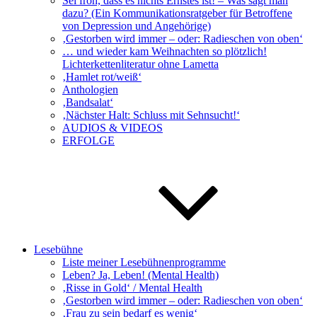
Sei froh, dass es nichts Ernstes ist! – Was sagt man
dazu? (Ein Kommunikationsratgeber für Betroffene
von Depression und Angehörige)
‚Gestorben wird immer – oder: Radieschen von oben‘
… und wieder kam Weihnachten so plötzlich!
Lichterkettenliteratur ohne Lametta
‚Hamlet rot/weiß‘
Anthologien
‚Bandsalat‘
‚Nächster Halt: Schluss mit Sehnsucht!‘
AUDIOS & VIDEOS
ERFOLGE
Lesebühne
Liste meiner Lesebühnenprogramme
Leben? Ja, Leben! (Mental Health)
‚Risse in Gold‘ / Mental Health
‚Gestorben wird immer – oder: Radieschen von oben‘
‚Frau zu sein bedarf es wenig‘