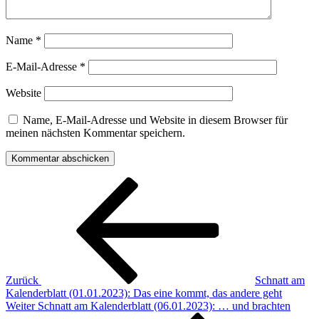
Name
*
E-Mail-Adresse
*
Website
Name, E-Mail-Adresse und Website in diesem Browser für
meinen nächsten Kommentar speichern.
Beitragsnavigation
Vorheriger
Beitrag
Zurück
Schnatt am
Kalenderblatt (01.01.2023): Das eine kommt, das andere geht
Nächster
Weiter
Schnatt am Kalenderblatt (06.01.2023): … und brachten
Beitrag