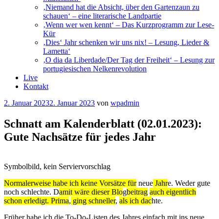
‚Niemand hat die Absicht, über den Gartenzaun zu
schauen‘ – eine literarische Landpartie
‚Wenn wer wen kennt‘ – Das Kurzprogramm zur Lese-
Kür
‚Dies‘ Jahr schenken wir uns nix! – Lesung, Lieder &
Lametta‘
‚O dia da Liberdade/Der Tag der Freiheit‘ – Lesung zur
portugiesischen Nelkenrevolution
Live
Kontakt
Veröffentlicht
2. Januar 2023
2. Januar 2023
von
wpadmin
am
Schnatt am Kalenderblatt (02.01.2023):
Gute Nachsätze für jedes Jahr
Symbolbild, kein Serviervorschlag
Normalerweise habe ich keine Vorsätze für
neue
Jahr
e. Weder gute
noch schlechte. D
amit wäre dieser Blo
g
beitrag
auch eigentlich
schon erledigt. Prima
,
ging schneller
,
als ich dac
hte.
Früher habe ich die To-Do-Listen des Jahres einfach mit ins neue