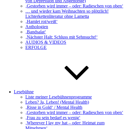
von Depression und Angehörige)
‚Gestorben wird immer – oder: Radieschen von oben‘
… und wieder kam Weihnachten so plötzlich!
Lichterkettenliteratur ohne Lametta
‚Hamlet rot/weiß‘
Anthologien
‚Bandsalat‘
‚Nächster Halt: Schluss mit Sehnsucht!‘
AUDIOS & VIDEOS
ERFOLGE
Lesebühne
Liste meiner Lesebühnenprogramme
Leben? Ja, Leben! (Mental Health)
‚Risse in Gold‘ / Mental Health
‚Gestorben wird immer – oder: Radieschen von oben‘
‚Frau zu sein bedarf es wenig‘
‚Wherever I lay my hat – oder: Heimat zum
Mitnehmen‘