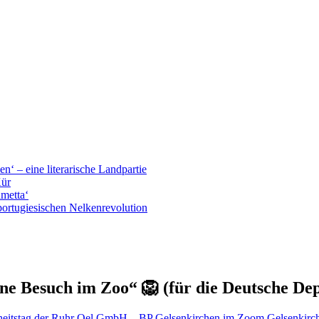
n‘ – eine literarische Landpartie
Kür
ametta‘
portugiesischen Nelkenrevolution
ne Besuch im Zoo“ 🦁 (für die Deutsche Dep
heitstag der Ruhr Oel GmbH – BP Gelsenkirchen im Zoom Gelsenkirc