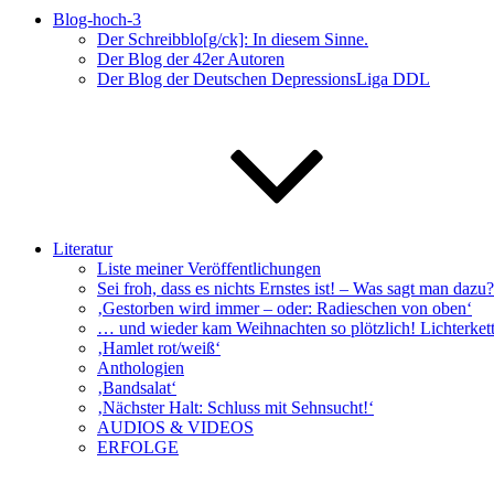
Blog-hoch-3
Der Schreibblo[g/ck]: In diesem Sinne.
Der Blog der 42er Autoren
Der Blog der Deutschen DepressionsLiga DDL
Literatur
Liste meiner Veröffentlichungen
Sei froh, dass es nichts Ernstes ist! – Was sagt man da
‚Gestorben wird immer – oder: Radieschen von oben‘
… und wieder kam Weihnachten so plötzlich! Lichterkett
‚Hamlet rot/weiß‘
Anthologien
‚Bandsalat‘
‚Nächster Halt: Schluss mit Sehnsucht!‘
AUDIOS & VIDEOS
ERFOLGE