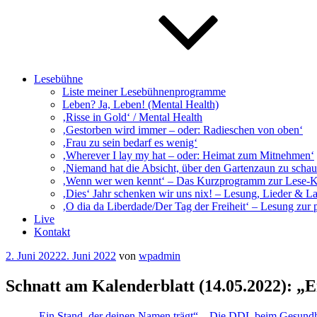
Lesebühne
Liste meiner Lesebühnenprogramme
Leben? Ja, Leben! (Mental Health)
‚Risse in Gold‘ / Mental Health
‚Gestorben wird immer – oder: Radieschen von oben‘
‚Frau zu sein bedarf es wenig‘
‚Wherever I lay my hat – oder: Heimat zum Mitnehmen‘
‚Niemand hat die Absicht, über den Gartenzaun zu schaue
‚Wenn wer wen kennt‘ – Das Kurzprogramm zur Lese-
‚Dies‘ Jahr schenken wir uns nix! – Lesung, Lieder & L
‚O dia da Liberdade/Der Tag der Freiheit‘ – Lesung zur 
Live
Kontakt
Veröffentlicht
2. Juni 2022
2. Juni 2022
von
wpadmin
am
Schnatt am Kalenderblatt (14.05.2022): „E
„Ein Stand, der deinen Namen trägt“ – Die DDL beim Gesund