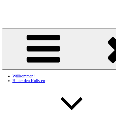
Zum
Inhalt
Claudia Kociucki
springen
Literatur & Lesebühne
Willkommen!
Hinter den Kulissen