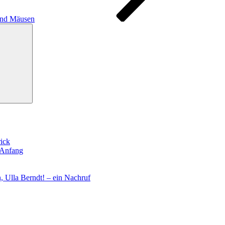
 und Mäusen
Suchen
rick
 Anfang
, Ulla Berndt! – ein Nachruf