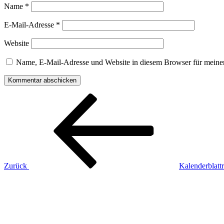
Name
*
E-Mail-Adresse
*
Website
Name, E-Mail-Adresse und Website in diesem Browser für meine
Beitragsnavigation
Vorheriger
Beitrag
Zurück
Kalenderblatt
Nächster
Beitrag