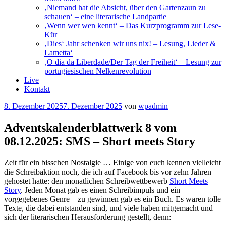
‚Niemand hat die Absicht, über den Gartenzaun zu
schauen‘ – eine literarische Landpartie
‚Wenn wer wen kennt‘ – Das Kurzprogramm zur Lese-
Kür
‚Dies‘ Jahr schenken wir uns nix! – Lesung, Lieder &
Lametta‘
‚O dia da Liberdade/Der Tag der Freiheit‘ – Lesung zur
portugiesischen Nelkenrevolution
Live
Kontakt
Veröffentlicht
8. Dezember 2025
7. Dezember 2025
von
wpadmin
am
Adventskalenderblattwerk 8 vom
08.12.2025: SMS – Short meets Story
Zeit für ein bisschen Nostalgie … Einige von euch kennen vielleicht
die Schreibaktion noch, die ich auf Facebook bis vor zehn Jahren
gehostet hatte: den monatlichen Schreibwettbewerb
Short Meets
Story
. Jeden Monat gab es einen Schreibimpuls und ein
vorgegebenes Genre – zu gewinnen gab es ein Buch. Es waren tolle
Texte, die dabei entstanden sind, und viele haben mitgemacht und
sich der literarischen Herausforderung gestellt, denn: