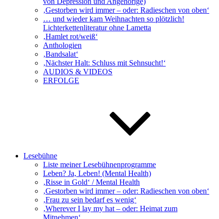
von Depression und Angehörige)
‚Gestorben wird immer – oder: Radieschen von oben‘
… und wieder kam Weihnachten so plötzlich!
Lichterkettenliteratur ohne Lametta
‚Hamlet rot/weiß‘
Anthologien
‚Bandsalat‘
‚Nächster Halt: Schluss mit Sehnsucht!‘
AUDIOS & VIDEOS
ERFOLGE
Lesebühne
Liste meiner Lesebühnenprogramme
Leben? Ja, Leben! (Mental Health)
‚Risse in Gold‘ / Mental Health
‚Gestorben wird immer – oder: Radieschen von oben‘
‚Frau zu sein bedarf es wenig‘
‚Wherever I lay my hat – oder: Heimat zum
Mitnehmen‘