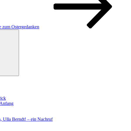
ke zum Ostergedanken
Suchen
rick
 Anfang
, Ulla Berndt! – ein Nachruf