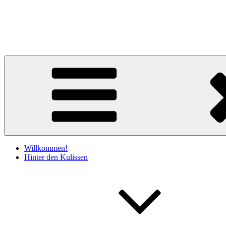
Zum
Inhalt
Claudia Kociucki
springen
Literatur & Lesebühne
Willkommen!
Hinter den Kulissen