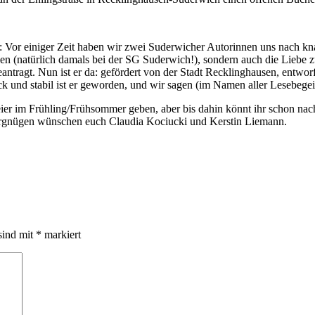
le: Vor einiger Zeit haben wir zwei Suderwicher Autorinnen uns nach kna
en (natürlich damals bei der SG Suderwich!), sondern auch die Liebe z
 beantragt. Nun ist er da: gefördert von der Stadt Recklinghausen, e
k und stabil ist er geworden, und wir sagen (im Namen aller Lesebegeis
ier im Frühling/Frühsommer geben, aber bis dahin könnt ihr schon nach 
ergnügen wünschen euch Claudia Kociucki und Kerstin Liemann.
sind mit
*
markiert