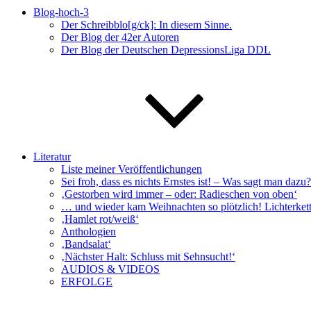
Blog-hoch-3
Der Schreibblo[g/ck]: In diesem Sinne.
Der Blog der 42er Autoren
Der Blog der Deutschen DepressionsLiga DDL
Literatur
Liste meiner Veröffentlichungen
Sei froh, dass es nichts Ernstes ist! – Was sagt man da
‚Gestorben wird immer – oder: Radieschen von oben‘
… und wieder kam Weihnachten so plötzlich! Lichterkett
‚Hamlet rot/weiß‘
Anthologien
‚Bandsalat‘
‚Nächster Halt: Schluss mit Sehnsucht!‘
AUDIOS & VIDEOS
ERFOLGE