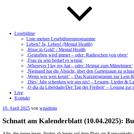
Lesebühne
Liste meiner Lesebühnenprogramme
Leben? Ja, Leben! (Mental Health)
‚Risse in Gold‘ / Mental Health
‚Gestorben wird immer – oder: Radieschen von oben‘
‚Frau zu sein bedarf es wenig‘
‚Wherever I lay my hat – oder: Heimat zum Mitnehmen‘
‚Niemand hat die Absicht, über den Gartenzaun zu schaue
‚Wenn wer wen kennt‘ – Das Kurzprogramm zur Lese-
‚Dies‘ Jahr schenken wir uns nix! – Lesung, Lieder & L
‚O dia da Liberdade/Der Tag der Freiheit‘ – Lesung zur 
Live
Kontakt
Veröffentlicht
10. April 2025
von
wpadmin
am
Schnatt am Kalenderblatt (10.04.2025): Bu
Alle, die gerne lesen, finden ab heute auf dem Platz am Kreisverkeh