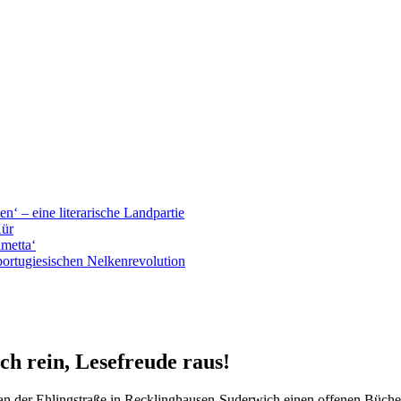
n‘ – eine literarische Landpartie
Kür
ametta‘
portugiesischen Nelkenrevolution
ch rein, Lesefreude raus!
r an der Ehlingstraße in Recklinghausen-Suderwich einen offenen Büch