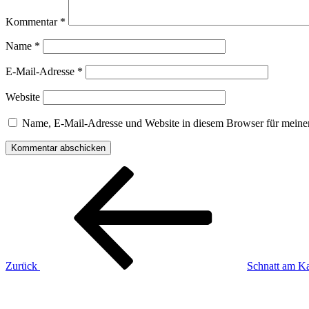
Kommentar
*
Name
*
E-Mail-Adresse
*
Website
Name, E-Mail-Adresse und Website in diesem Browser für meine
Beitragsnavigation
Vorheriger
Beitrag
Zurück
Schnatt am Ka
Nächster
Beitrag