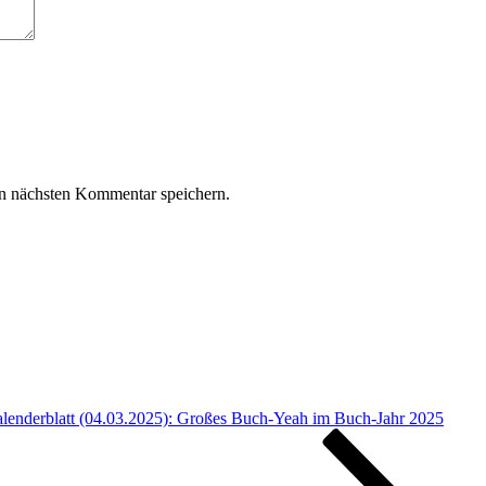
n nächsten Kommentar speichern.
lenderblatt (04.03.2025): Großes Buch-Yeah im Buch-Jahr 2025