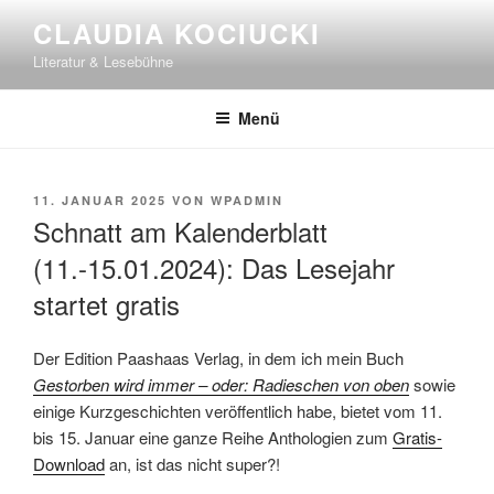
Zum
CLAUDIA KOCIUCKI
Inhalt
Literatur & Lesebühne
springen
Menü
VERÖFFENTLICHT
11. JANUAR 2025
VON
WPADMIN
AM
Schnatt am Kalenderblatt
(11.-15.01.2024): Das Lesejahr
startet gratis
Der Edition Paashaas Verlag, in dem ich mein Buch
Gestorben wird immer – oder: Radieschen von oben
sowie
einige Kurzgeschichten veröffentlich habe, bietet vom 11.
bis 15. Januar eine ganze Reihe Anthologien zum
Gratis-
Download
an, ist das nicht super?!