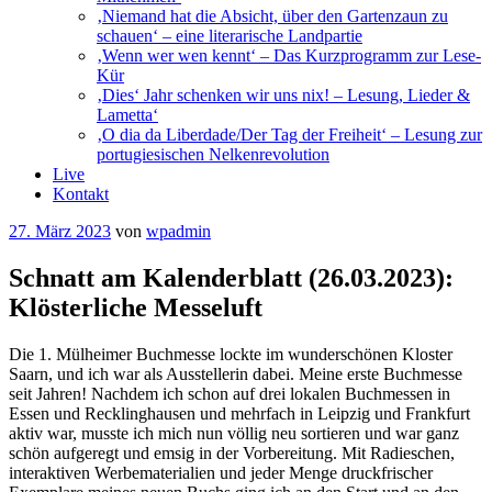
‚Niemand hat die Absicht, über den Gartenzaun zu
schauen‘ – eine literarische Landpartie
‚Wenn wer wen kennt‘ – Das Kurzprogramm zur Lese-
Kür
‚Dies‘ Jahr schenken wir uns nix! – Lesung, Lieder &
Lametta‘
‚O dia da Liberdade/Der Tag der Freiheit‘ – Lesung zur
portugiesischen Nelkenrevolution
Live
Kontakt
Veröffentlicht
27. März 2023
von
wpadmin
am
Schnatt am Kalenderblatt (26.03.2023):
Klösterliche Messeluft
Die 1. Mülheimer Buchmesse lockte im wunderschönen Kloster
Saarn, und ich war als Ausstellerin dabei. Meine erste Buchmesse
seit Jahren! Nachdem ich schon auf drei lokalen Buchmessen in
Essen und Recklinghausen und mehrfach in Leipzig und Frankfurt
aktiv war, musste ich mich nun völlig neu sortieren und war ganz
schön aufgeregt und emsig in der Vorbereitung. Mit Radieschen,
interaktiven Werbematerialien und jeder Menge druckfrischer