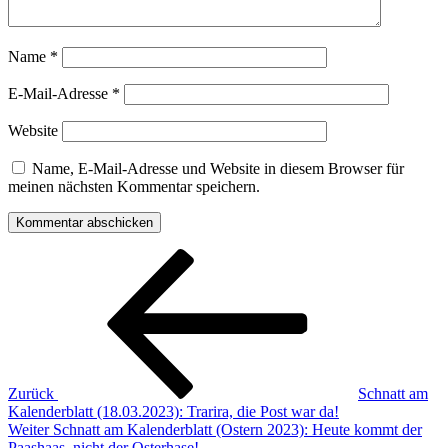
Name
*
E-Mail-Adresse
*
Website
Name, E-Mail-Adresse und Website in diesem Browser für
meinen nächsten Kommentar speichern.
Beitragsnavigation
Vorheriger
Beitrag
Zurück
Schnatt am
Kalenderblatt (18.03.2023): Trarira, die Post war da!
Nächster
Weiter
Schnatt am Kalenderblatt (Ostern 2023): Heute kommt der
Beitrag
Paashaas, nicht der Osterhase!