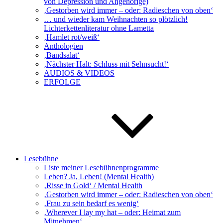
von Depression und Angehörige)
‚Gestorben wird immer – oder: Radieschen von oben‘
… und wieder kam Weihnachten so plötzlich!
Lichterkettenliteratur ohne Lametta
‚Hamlet rot/weiß‘
Anthologien
‚Bandsalat‘
‚Nächster Halt: Schluss mit Sehnsucht!‘
AUDIOS & VIDEOS
ERFOLGE
Lesebühne
Liste meiner Lesebühnenprogramme
Leben? Ja, Leben! (Mental Health)
‚Risse in Gold‘ / Mental Health
‚Gestorben wird immer – oder: Radieschen von oben‘
‚Frau zu sein bedarf es wenig‘
‚Wherever I lay my hat – oder: Heimat zum
Mitnehmen‘