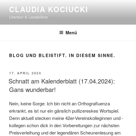
Zum
CLAUDIA KOCIUCKI
Inhalt
Literatur & Lesebühne
springen
Menü
BLOG UND BLEISTIFT. IN DIESEM SINNE.
VERÖFFENTLICHT
17. APRIL 2024
AM
Schnatt am Kalenderblatt (17.04.2024):
Gans wunderbar!
Nein, keine Sorge: Ich bin nicht an Orthografluenza
erkrankt, es ist nur ein gänslich putlizereskes Wortspiel.
Denn aktuell stecken meine 42er-Vereinskolleginnen und -
kollegen schon dick in den Vorbereitungen zur nächsten
Preisverleihung und der legendären Scheunenlesung am