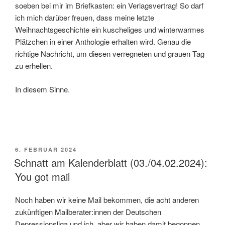
soeben bei mir im Briefkasten: ein Verlagsvertrag! So darf
ich mich darüber freuen, dass meine letzte
Weihnachtsgeschichte ein kuscheliges und winterwarmes
Plätzchen in einer Anthologie erhalten wird. Genau die
richtige Nachricht, um diesen verregneten und grauen Tag
zu erhellen.
In diesem Sinne.
VERÖFFENTLICHT
6. FEBRUAR 2024
AM
Schnatt am Kalenderblatt (03./04.02.2024):
You got mail
Noch haben wir keine Mail bekommen, die acht anderen
zukünftigen Mailberater:innen der Deutschen
Depressionsliga und ich, aber wir haben damit begonnen,