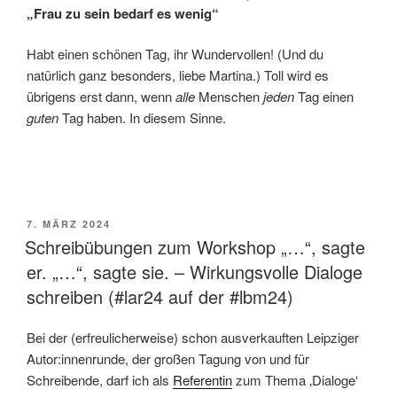
„Frau zu sein bedarf es wenig“
Habt einen schönen Tag, ihr Wundervollen! (Und du
natürlich ganz besonders, liebe Martina.) Toll wird es
übrigens erst dann, wenn
alle
Menschen
jeden
Tag einen
guten
Tag haben. In diesem Sinne.
VERÖFFENTLICHT
7. MÄRZ 2024
AM
Schreibübungen zum Workshop „…“, sagte
er. „…“, sagte sie. – Wirkungsvolle Dialoge
schreiben (#lar24 auf der #lbm24)
Bei der (erfreulicherweise) schon ausverkauften Leipziger
Autor:innenrunde, der großen Tagung von und für
Schreibende, darf ich als
Referentin
zum Thema ‚Dialoge‘