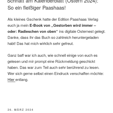
Schnatt am Kalenderblatt (Ostern 2024):
So ein fleißiger Paashaas!
Als kleines Gschenk hatte der Edition Paashaas Verlag
euch ja mein
E-Book von „Gestorben wird immer –
oder: Radieschen von oben“
ins digitale Osternest gelegt.
Danke, dass ihr das Buch so zahlreich heruntergeladen
habt! Das hat mich wirklich sehr gefreut.
Ganz baff war ich auch, wie schnell einige von euch es
gelesen und mir prompt eine Rückmeldung geschickt
haben. Das war zum Teil auch sehr berührend zu lesen.
Wer sich gerne selbst einen Eindruck verschaffen möchte:
Hier
entlang.
VERÖFFENTLICHT
26. MÄRZ 2024