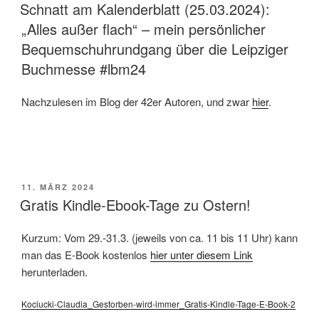
AM
Schnatt am Kalenderblatt (25.03.2024):
„Alles außer flach“ – mein persönlicher
Bequemschuhrundgang über die Leipziger
Buchmesse #lbm24
Nachzulesen im Blog der 42er Autoren, und zwar
hier
.
VERÖFFENTLICHT
11. MÄRZ 2024
AM
Gratis Kindle-Ebook-Tage zu Ostern!
Kurzum: Vom 29.-31.3. (jeweils von ca. 11 bis 11 Uhr) kann
man das E-Book kostenlos
hier unter diesem Link
herunterladen.
Kociucki-Claudia_Gestorben-wird-immer_Gratis-Kindle-Tage-E-Book-2