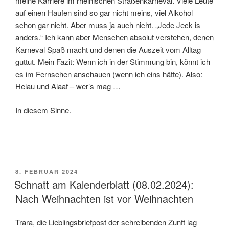
meine Karriere im rheinischen Straßenkarneval. Viele Leute
auf einen Haufen sind so gar nicht meins, viel Alkohol
schon gar nicht. Aber muss ja auch nicht. „Jede Jeck is
anders.“ Ich kann aber Menschen absolut verstehen, denen
Karneval Spaß macht und denen die Auszeit vom Alltag
guttut. Mein Fazit: Wenn ich in der Stimmung bin, könnt ich
es im Fernsehen anschauen (wenn ich eins hätte). Also:
Helau und Alaaf – wer’s mag …
In diesem Sinne.
VERÖFFENTLICHT
8. FEBRUAR 2024
AM
Schnatt am Kalenderblatt (08.02.2024):
Nach Weihnachten ist vor Weihnachten
Trara, die Lieblingsbriefpost der schreibenden Zunft lag