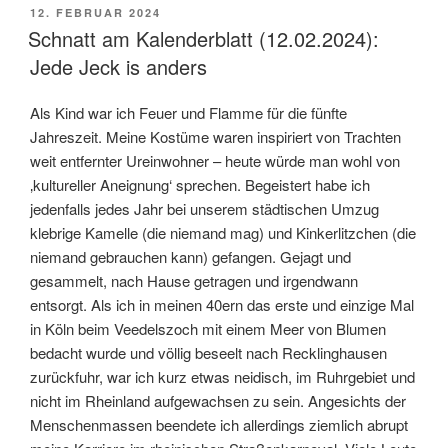
VERÖFFENTLICHT
12. FEBRUAR 2024
AM
Schnatt am Kalenderblatt (12.02.2024):
Jede Jeck is anders
Als Kind war ich Feuer und Flamme für die fünfte
Jahreszeit. Meine Kostüme waren inspiriert von Trachten
weit entfernter Ureinwohner – heute würde man wohl von
‚kultureller Aneignung‘ sprechen. Begeistert habe ich
jedenfalls jedes Jahr bei unserem städtischen Umzug
klebrige Kamelle (die niemand mag) und Kinkerlitzchen (die
niemand gebrauchen kann) gefangen. Gejagt und
gesammelt, nach Hause getragen und irgendwann
entsorgt. Als ich in meinen 40ern das erste und einzige Mal
in Köln beim Veedelszoch mit einem Meer von Blumen
bedacht wurde und völlig beseelt nach Recklinghausen
zurückfuhr, war ich kurz etwas neidisch, im Ruhrgebiet und
nicht im Rheinland aufgewachsen zu sein. Angesichts der
Menschenmassen beendete ich allerdings ziemlich abrupt