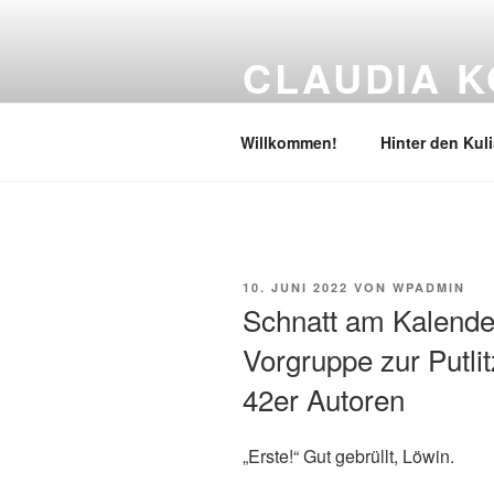
Zum
Inhalt
CLAUDIA K
springen
Literatur & Lesebühne
Willkommen!
Hinter den Kul
VERÖFFENTLICHT
10. JUNI 2022
VON
WPADMIN
AM
Schnatt am Kalender
Vorgruppe zur Putlit
42er Autoren
„Erste!“ Gut gebrüllt, Löwin.