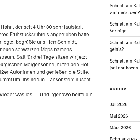
Schnatt am Kal
war meist der 
Schnatt am Kale
Hahn, der seit 4 Uhr 30 sehr lautstark
Verträge
res Frühstücksrühreis angetrieben hatte.
 legte, begrüßte uns Herr Schmidt,
Schnatt am Kal
em neuen schwarzen Mops namens
geht’s?
raum. Satt für drei Tage sitzen wir jetzt
Schnatt am Kal
nburgischen Morgensonne, hüten den Hof,
joot dor boven,
42er Autor:innen und genießen die Stille.
 summt um uns herum – ansonsten: nüscht.
ARCHIV
h wieder was los … Und irgendwo bellte ein
Juli 2026
Mai 2026
März 2026
Februar 2026