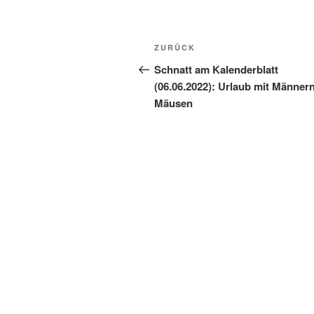
Beitragsnavigation
Vorheriger
ZURÜCK
Beitrag
Schnatt am Kalenderblatt
(06.06.2022): Urlaub mit Männer
Mäusen