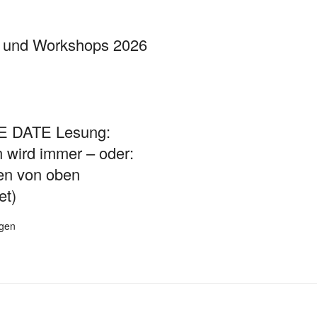
 und Workshops 2026
 DATE Lesung:
 wird immer – oder:
en von oben
et)
igen