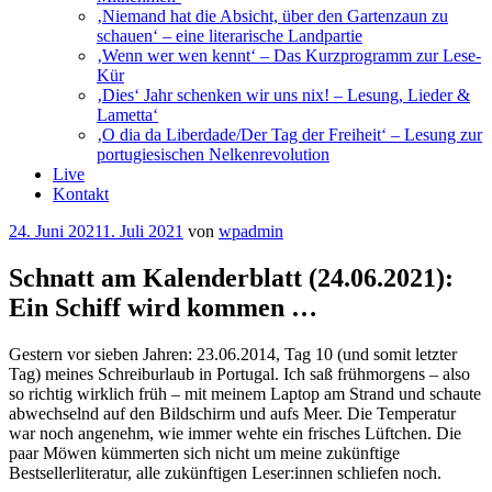
‚Niemand hat die Absicht, über den Gartenzaun zu
schauen‘ – eine literarische Landpartie
‚Wenn wer wen kennt‘ – Das Kurzprogramm zur Lese-
Kür
‚Dies‘ Jahr schenken wir uns nix! – Lesung, Lieder &
Lametta‘
‚O dia da Liberdade/Der Tag der Freiheit‘ – Lesung zur
portugiesischen Nelkenrevolution
Live
Kontakt
Veröffentlicht
24. Juni 2021
1. Juli 2021
von
wpadmin
am
Schnatt am Kalenderblatt (24.06.2021):
Ein Schiff wird kommen …
Gestern vor sieben Jahren: 23.06.2014, Tag 10 (und somit letzter
Tag) meines Schreiburlaub in Portugal. Ich saß frühmorgens – also
so richtig wirklich früh – mit meinem Laptop am Strand und schaute
abwechselnd auf den Bildschirm und aufs Meer. Die Temperatur
war noch angenehm, wie immer wehte ein frisches Lüftchen. Die
paar Möwen kümmerten sich nicht um meine zukünftige
Bestsellerliteratur, alle zukünftigen Leser:innen schliefen noch.