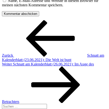
Name, E-Mail-Adresse und Website in diesem Browser für
meinen nächsten Kommentar speichern.
Beitragsnavigation
Vorheriger
Beitrag
Zurück
Schnatt am
Kalenderblatt (23.06.2021): Die Welt ist bunt
Nächster
Weiter
Schnatt am Kalenderblatt (26.06.2021): Im Auge des
Beitrag
Betrachters
Suche