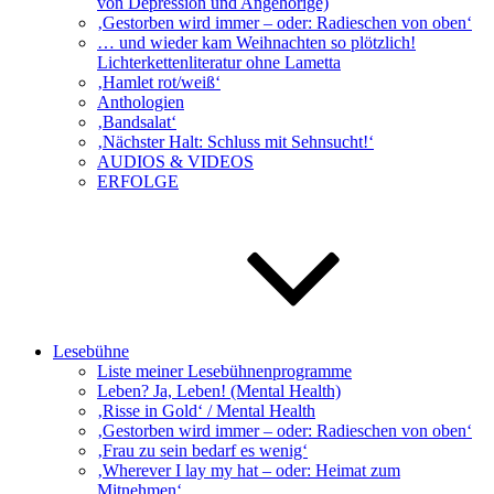
von Depression und Angehörige)
‚Gestorben wird immer – oder: Radieschen von oben‘
… und wieder kam Weihnachten so plötzlich!
Lichterkettenliteratur ohne Lametta
‚Hamlet rot/weiß‘
Anthologien
‚Bandsalat‘
‚Nächster Halt: Schluss mit Sehnsucht!‘
AUDIOS & VIDEOS
ERFOLGE
Lesebühne
Liste meiner Lesebühnenprogramme
Leben? Ja, Leben! (Mental Health)
‚Risse in Gold‘ / Mental Health
‚Gestorben wird immer – oder: Radieschen von oben‘
‚Frau zu sein bedarf es wenig‘
‚Wherever I lay my hat – oder: Heimat zum
Mitnehmen‘