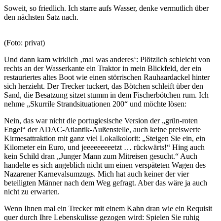
Soweit, so friedlich. Ich starre aufs Wasser, denke vermutlich über
den nächsten Satz nach.
(Foto: privat)
Und dann kam wirklich ‚mal was anderes‘: Plötzlich schleicht von
rechts an der Wasserkante ein Traktor in mein Blickfeld, der ein
restauriertes altes Boot wie einen störrischen Rauhaardackel hinter
sich herzieht. Der Trecker tuckert, das Bötchen schleift über den
Sand, die Besatzung sitzet stumm in dem Fischerbötchen rum. Ich
nehme „Skurrile Strandsituationen 200“ und möchte lösen:
Nein, das war nicht die portugiesische Version der „grün-roten
Engel“ der ADAC-Atlantik-Außenstelle, auch keine preiswerte
Kirmesattraktion mit ganz viel Lokalkolorit: „Steigen Sie ein, ein
Kilometer ein Euro, und jeeeeeeeeetzt … rückwärts!“ Hing auch
kein Schild dran „Junger Mann zum Mitreisen gesucht.“ Auch
handelte es sich angeblich nicht um einen verspäteten Wagen des
Nazarener Karnevalsumzugs. Mich hat auch keiner der vier
beteiligten Männer nach dem Weg gefragt. Aber das wäre ja auch
nicht zu erwarten.
Wenn Ihnen mal ein Trecker mit einem Kahn dran wie ein Requisit
quer durch Ihre Lebenskulisse gezogen wird: Spielen Sie ruhig