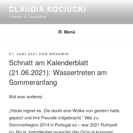
Zum
CLAUDIA KOCIUCKI
Inhalt
Literatur & Lesebühne
springen
Menü
VERÖFFENTLICHT
21. JUNI 2021
VON
WPADMIN
AM
Schnatt am Kalenderblatt
(21.06.2021): Wassertreten am
Sommeranfang
Mal was anderes:
„Heute regnet es. Die doofe eine Wolke von gestern hatte
gepetzt und ihre Freunde mitgebracht.“ War zu
Sommerbeginn 2014 in Portugal so – war 2021 Ruhrpott
so. Na ja, irgendwoher muss(te) das Grün ja kommen,