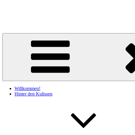
Zum
Inhalt
Claudia Kociucki
springen
Literatur & Lesebühne
Willkommen!
Hinter den Kulissen