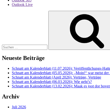
Outlook 365
Outlook Live
Suche
nach:
Neueste Beiträge
Schnatt am Kalenderblatt (11.07.2026): Veröffentlichungs-Hatt
Schnatt am Kalenderblatt (05.05.2026): „Moin!“ war meist der
Schnatt am Kalenderblatt (April 2026): Verträge, Verträge
Schnatt am Kalenderblatt (06.03.2026): Wie geht’s?
Schnatt am Kalenderblatt (13.02.2026): Maak es joot dor boven
Archiv
Juli 2026