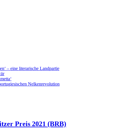
n‘ – eine literarische Landpartie
Kür
ametta‘
portugiesischen Nelkenrevolution
tzer Preis 2021 (BRB)