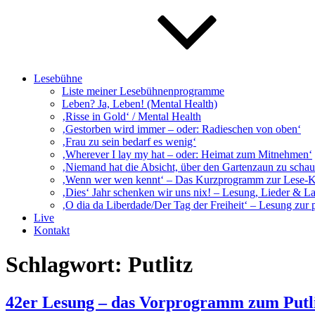
Lesebühne
Liste meiner Lesebühnenprogramme
Leben? Ja, Leben! (Mental Health)
‚Risse in Gold‘ / Mental Health
‚Gestorben wird immer – oder: Radieschen von oben‘
‚Frau zu sein bedarf es wenig‘
‚Wherever I lay my hat – oder: Heimat zum Mitnehmen‘
‚Niemand hat die Absicht, über den Gartenzaun zu schaue
‚Wenn wer wen kennt‘ – Das Kurzprogramm zur Lese-
‚Dies‘ Jahr schenken wir uns nix! – Lesung, Lieder & L
‚O dia da Liberdade/Der Tag der Freiheit‘ – Lesung zur 
Live
Kontakt
Schlagwort:
Putlitz
42er Lesung – das Vorprogramm zum Putli