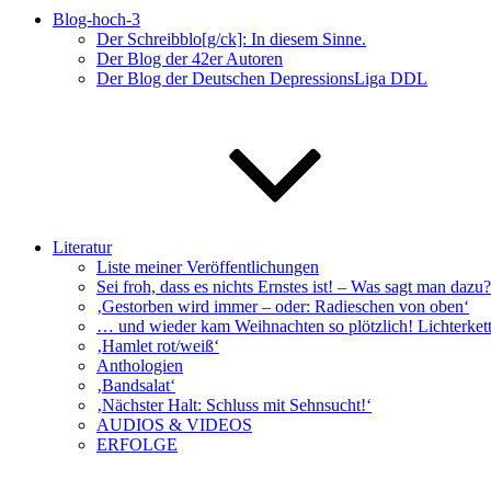
Blog-hoch-3
Der Schreibblo[g/ck]: In diesem Sinne.
Der Blog der 42er Autoren
Der Blog der Deutschen DepressionsLiga DDL
Literatur
Liste meiner Veröffentlichungen
Sei froh, dass es nichts Ernstes ist! – Was sagt man da
‚Gestorben wird immer – oder: Radieschen von oben‘
… und wieder kam Weihnachten so plötzlich! Lichterkett
‚Hamlet rot/weiß‘
Anthologien
‚Bandsalat‘
‚Nächster Halt: Schluss mit Sehnsucht!‘
AUDIOS & VIDEOS
ERFOLGE