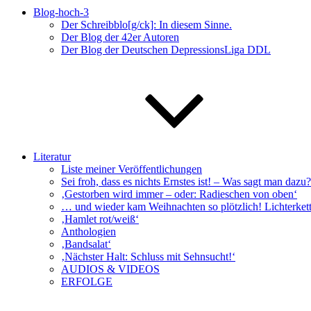
Blog-hoch-3
Der Schreibblo[g/ck]: In diesem Sinne.
Der Blog der 42er Autoren
Der Blog der Deutschen DepressionsLiga DDL
Literatur
Liste meiner Veröffentlichungen
Sei froh, dass es nichts Ernstes ist! – Was sagt man da
‚Gestorben wird immer – oder: Radieschen von oben‘
… und wieder kam Weihnachten so plötzlich! Lichterkett
‚Hamlet rot/weiß‘
Anthologien
‚Bandsalat‘
‚Nächster Halt: Schluss mit Sehnsucht!‘
AUDIOS & VIDEOS
ERFOLGE