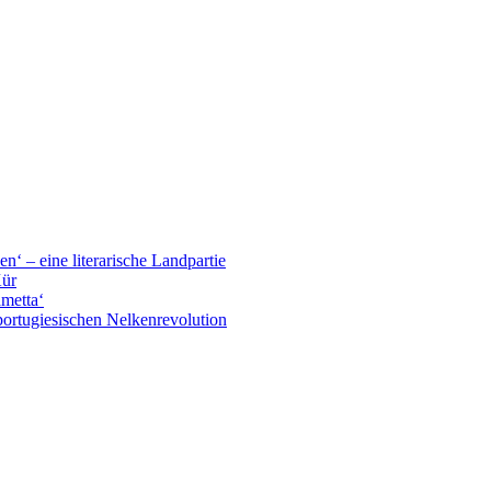
n‘ – eine literarische Landpartie
Kür
ametta‘
portugiesischen Nelkenrevolution