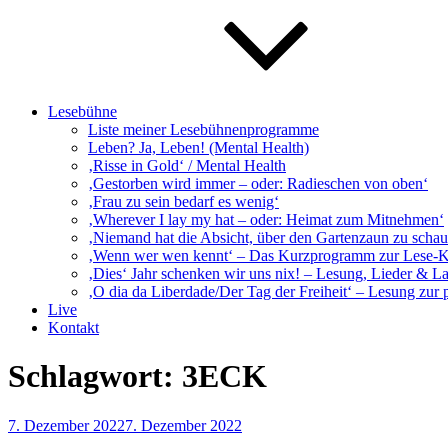
Lesebühne
Liste meiner Lesebühnenprogramme
Leben? Ja, Leben! (Mental Health)
‚Risse in Gold‘ / Mental Health
‚Gestorben wird immer – oder: Radieschen von oben‘
‚Frau zu sein bedarf es wenig‘
‚Wherever I lay my hat – oder: Heimat zum Mitnehmen‘
‚Niemand hat die Absicht, über den Gartenzaun zu schaue
‚Wenn wer wen kennt‘ – Das Kurzprogramm zur Lese-
‚Dies‘ Jahr schenken wir uns nix! – Lesung, Lieder & L
‚O dia da Liberdade/Der Tag der Freiheit‘ – Lesung zur 
Live
Kontakt
Schlagwort:
3ECK
Veröffentlicht
7. Dezember 2022
7. Dezember 2022
am