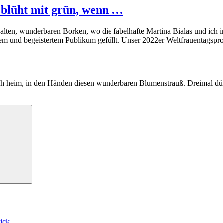
s blüht mit grün, wenn …
kalten, wunderbaren Borken, wo die fabelhafte Martina Bialas und ic
em und begeistertem Publikum gefüllt. Unser 2022er Weltfrauentagspro
ch heim, in den Händen diesen wunderbaren Blumenstrauß. Dreimal dürft
Suchen
rick