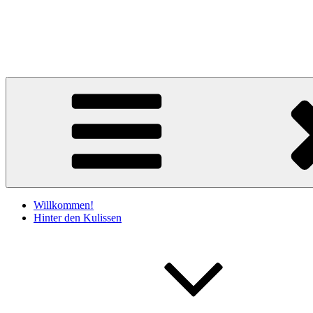
Zum
Inhalt
Claudia Kociucki
springen
Literatur & Lesebühne
Willkommen!
Hinter den Kulissen