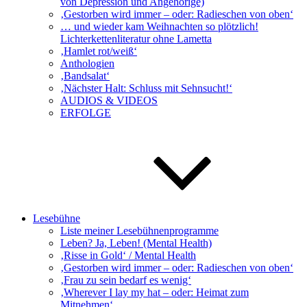
von Depression und Angehörige)
‚Gestorben wird immer – oder: Radieschen von oben‘
… und wieder kam Weihnachten so plötzlich!
Lichterkettenliteratur ohne Lametta
‚Hamlet rot/weiß‘
Anthologien
‚Bandsalat‘
‚Nächster Halt: Schluss mit Sehnsucht!‘
AUDIOS & VIDEOS
ERFOLGE
Lesebühne
Liste meiner Lesebühnenprogramme
Leben? Ja, Leben! (Mental Health)
‚Risse in Gold‘ / Mental Health
‚Gestorben wird immer – oder: Radieschen von oben‘
‚Frau zu sein bedarf es wenig‘
‚Wherever I lay my hat – oder: Heimat zum
Mitnehmen‘