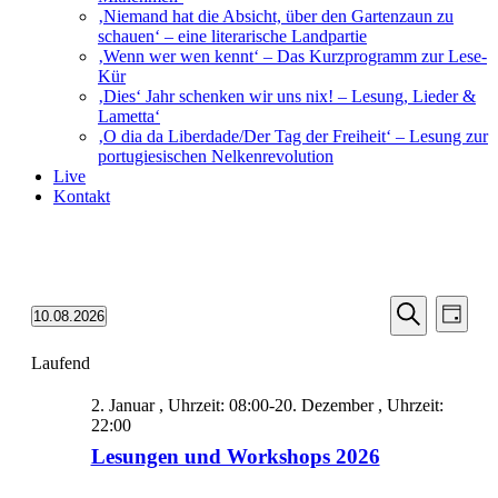
‚Niemand hat die Absicht, über den Gartenzaun zu
schauen‘ – eine literarische Landpartie
‚Wenn wer wen kennt‘ – Das Kurzprogramm zur Lese-
Kür
‚Dies‘ Jahr schenken wir uns nix! – Lesung, Lieder &
Lametta‘
‚O dia da Liberdade/Der Tag der Freiheit‘ – Lesung zur
portugiesischen Nelkenrevolution
Live
Kontakt
Veransta
Vera
10.08.2026
Tag
Ansic
Suche
Datum
Suche
Navi
wählen.
Laufend
und
Ansichten
2. Januar , Uhrzeit: 08:00
-
20. Dezember , Uhrzeit:
Navigati
22:00
Lesungen und Workshops 2026