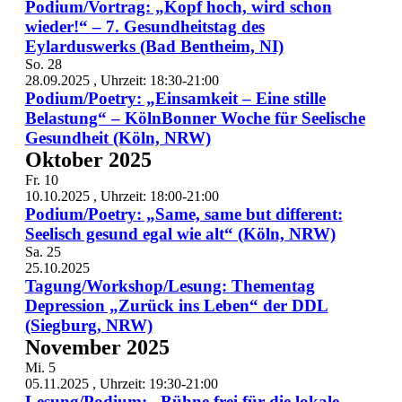
Podium/Vortrag: „Kopf hoch, wird schon
wieder!“ – 7. Gesundheitstag des
Eylarduswerks (Bad Bentheim, NI)
So.
28
28.09.2025 , Uhrzeit: 18:30
-
21:00
Podium/Poetry: „Einsamkeit – Eine stille
Belastung“ – KölnBonner Woche für Seelische
Gesundheit (Köln, NRW)
Oktober 2025
Fr.
10
10.10.2025 , Uhrzeit: 18:00
-
21:00
Podium/Poetry: „Same, same but different:
Seelisch gesund egal wie alt“ (Köln, NRW)
Sa.
25
25.10.2025
Tagung/Workshop/Lesung: Thementag
Depression „Zurück ins Leben“ der DDL
(Siegburg, NRW)
November 2025
Mi.
5
05.11.2025 , Uhrzeit: 19:30
-
21:00
Lesung/Podium: „Bühne frei für die lokale