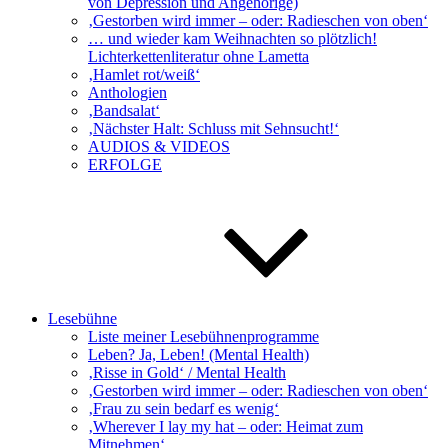
von Depression und Angehörige)
‚Gestorben wird immer – oder: Radieschen von oben‘
… und wieder kam Weihnachten so plötzlich!
Lichterkettenliteratur ohne Lametta
‚Hamlet rot/weiß‘
Anthologien
‚Bandsalat‘
‚Nächster Halt: Schluss mit Sehnsucht!‘
AUDIOS & VIDEOS
ERFOLGE
Lesebühne
Liste meiner Lesebühnenprogramme
Leben? Ja, Leben! (Mental Health)
‚Risse in Gold‘ / Mental Health
‚Gestorben wird immer – oder: Radieschen von oben‘
‚Frau zu sein bedarf es wenig‘
‚Wherever I lay my hat – oder: Heimat zum
Mitnehmen‘