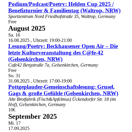
Podium/Podcast/Poetry: Helden Cup 2025 /
Benefizturnier & Familientag (Waltrop, NRW)
Sportzentrum Nord
Friedhofstraße 35, Waltrop, Germany
Free
August 2025
Sa.
16
16.08.2025 , Uhrzeit: 19:00
-
21:00
Lesung/Poetry: Beckhausener Open Air – Die
letzte Kulturveranstaltung des C@fe-42
(Gelsenkirchen, NRW)
Cafe42
Bergstraße 7a, Gelsenkirchen, Germany
Free
So.
31
31.08.2025 , Uhrzeit: 17:00
-
19:00
Pottgeplauder-Gemeinschaftslesung: Grusel,
Gags & große Gefühle (Gelsenkirchen, NRW)
Alte Brotfabrik (Fisch&Apfelmus)
Ückendorfer Str. 18 (im
Hof), Gelsenkirchen, Germany
10€
September 2025
Mi.
17
17.09.2025