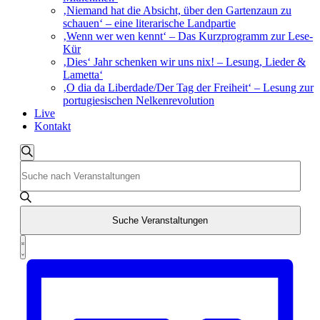
‚Niemand hat die Absicht, über den Gartenzaun zu
schauen‘ – eine literarische Landpartie
‚Wenn wer wen kennt‘ – Das Kurzprogramm zur Lese-
Kür
‚Dies‘ Jahr schenken wir uns nix! – Lesung, Lieder &
Lametta‘
‚O dia da Liberdade/Der Tag der Freiheit‘ – Lesung zur
portugiesischen Nelkenrevolution
Live
Kontakt
Veranstaltungen
Suche
Bitte
Suche
Schlüsselwort
und
eingeben.
Suche
Ansichten,
nach
Suche Veranstaltungen
Navigation
Veranstaltungen
Veranstaltung
Schlüsselwort.
Liste
Ansichten-
Navigation