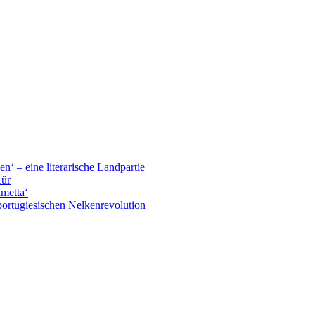
n‘ – eine literarische Landpartie
Kür
ametta‘
portugiesischen Nelkenrevolution