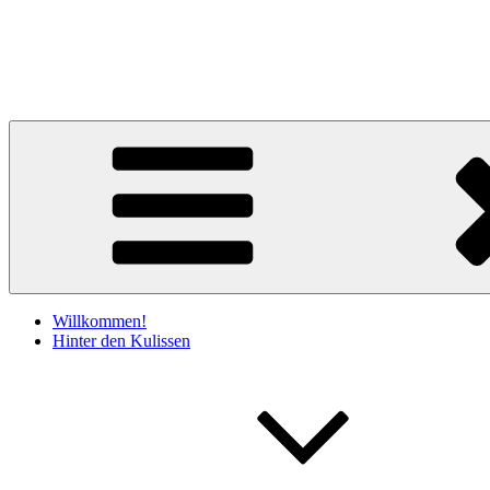
Zum
Inhalt
Claudia Kociucki
springen
Literatur & Lesebühne
Willkommen!
Hinter den Kulissen