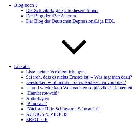
Blog-hoch-3
Der Schreibblo[g/ck]: In diesem Sinne.
Der Blog der 42er Autoren
Der Blog der Deutschen DepressionsLiga DDL
Literatur
Liste meiner Veröffentlichungen
Sei froh, dass es nichts Ernstes ist! – Was sagt man da
‚Gestorben wird immer – oder: Radieschen von oben‘
… und wieder kam Weihnachten so plötzlich! Lichterkett
‚Hamlet rot/weiß‘
Anthologien
‚Bandsalat‘
‚Nächster Halt: Schluss mit Sehnsucht!‘
AUDIOS & VIDEOS
ERFOLGE