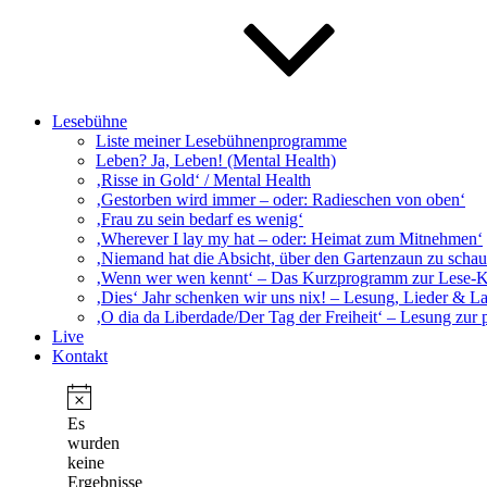
Lesebühne
Liste meiner Lesebühnenprogramme
Leben? Ja, Leben! (Mental Health)
‚Risse in Gold‘ / Mental Health
‚Gestorben wird immer – oder: Radieschen von oben‘
‚Frau zu sein bedarf es wenig‘
‚Wherever I lay my hat – oder: Heimat zum Mitnehmen‘
‚Niemand hat die Absicht, über den Gartenzaun zu schaue
‚Wenn wer wen kennt‘ – Das Kurzprogramm zur Lese-
‚Dies‘ Jahr schenken wir uns nix! – Lesung, Lieder & L
‚O dia da Liberdade/Der Tag der Freiheit‘ – Lesung zur 
Live
Kontakt
Es
wurden
keine
Ergebnisse