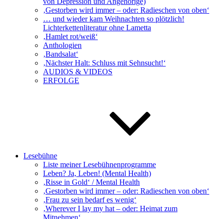
von Depression und Angehörige)
‚Gestorben wird immer – oder: Radieschen von oben‘
… und wieder kam Weihnachten so plötzlich!
Lichterkettenliteratur ohne Lametta
‚Hamlet rot/weiß‘
Anthologien
‚Bandsalat‘
‚Nächster Halt: Schluss mit Sehnsucht!‘
AUDIOS & VIDEOS
ERFOLGE
Lesebühne
Liste meiner Lesebühnenprogramme
Leben? Ja, Leben! (Mental Health)
‚Risse in Gold‘ / Mental Health
‚Gestorben wird immer – oder: Radieschen von oben‘
‚Frau zu sein bedarf es wenig‘
‚Wherever I lay my hat – oder: Heimat zum
Mitnehmen‘