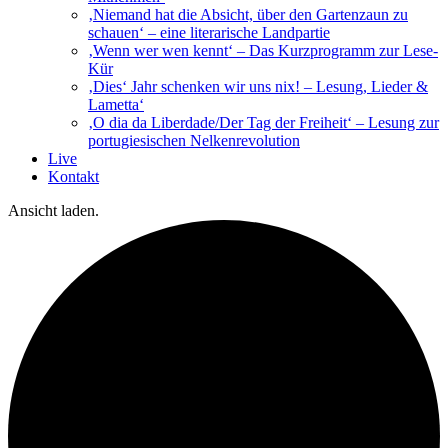
‚Niemand hat die Absicht, über den Gartenzaun zu
schauen‘ – eine literarische Landpartie
‚Wenn wer wen kennt‘ – Das Kurzprogramm zur Lese-
Kür
‚Dies‘ Jahr schenken wir uns nix! – Lesung, Lieder &
Lametta‘
‚O dia da Liberdade/Der Tag der Freiheit‘ – Lesung zur
portugiesischen Nelkenrevolution
Live
Kontakt
Ansicht laden.